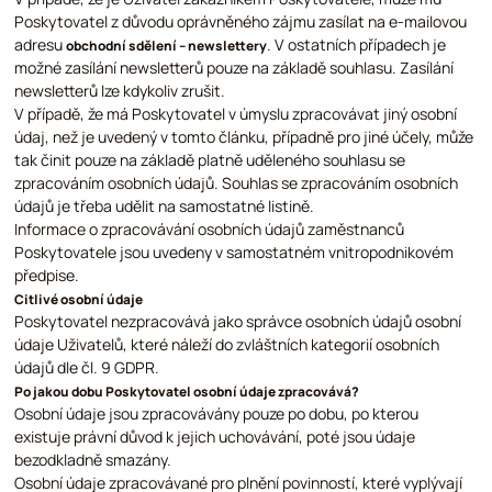
Poskytovatel z důvodu oprávněného zájmu zasílat na e-mailovou
adresu
. V ostatních případech je
obchodní sdělení – newslettery
možné zasílání newsletterů pouze na základě souhlasu. Zasílání
newsletterů lze kdykoliv zrušit.
V případě, že má Poskytovatel v úmyslu zpracovávat jiný osobní
údaj, než je uvedený v tomto článku, případně pro jiné účely, může
tak činit pouze na základě platně uděleného souhlasu se
zpracováním osobních údajů. Souhlas se zpracováním osobních
údajů je třeba udělit na samostatné listině.
Informace o zpracovávání osobních údajů zaměstnanců
Poskytovatele jsou uvedeny v samostatném vnitropodnikovém
předpise.
Citlivé osobní údaje
Poskytovatel nezpracovává jako správce osobních údajů osobní
údaje Uživatelů, které náleží do zvláštních kategorií osobních
údajů dle čl. 9 GDPR.
Po jakou dobu Poskytovatel osobní údaje zpracovává?
Osobní údaje jsou zpracovávány pouze po dobu, po kterou
existuje právní důvod k jejich uchovávání, poté jsou údaje
bezodkladně smazány.
Osobní údaje zpracovávané pro plnění povinností, které vyplývají