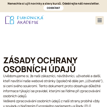
Nenechte si ujít novinky a slevy kurzů. Odebírejte náš newsletter.
ODEBÍRAT
Nabídka kurzů
O nás
Pronájmy a ubytování
Kontakt
ZÁSADY OCHRANY
OSOBNÍCH ÚDAJŮ
Uvědomujeme si, že naši zákazníci, návštěvníci, uživatelé a další,
kteří navštíví naše webové stránky (společně dále jen „Uživatelé“),
si cení svého soukromí. Tento dokument proto obsahuje důležité
informace týkající se pravidel, kterými se řídíme při zpracovávání
osobních údajů.
Veškeré zpracovávání osobních údajů z naší strany probíhá vždy
v souladu s Nařízením Evropského parlamentu a Rady (EU)