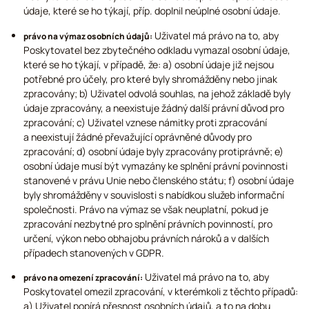
údaje, které se ho týkají, příp. doplnil neúplné osobní údaje.
Uživatel má právo na to, aby
právo na výmaz osobních údajů:
Poskytovatel bez zbytečného odkladu vymazal osobní údaje,
které se ho týkají, v případě, že: a) osobní údaje již nejsou
potřebné pro účely, pro které byly shromážděny nebo jinak
zpracovány; b) Uživatel odvolá souhlas, na jehož základě byly
údaje zpracovány, a neexistuje žádný další právní důvod pro
zpracování; c) Uživatel vznese námitky proti zpracování
a neexistují žádné převažující oprávněné důvody pro
zpracování; d) osobní údaje byly zpracovány protiprávně; e)
osobní údaje musí být vymazány ke splnění právní povinnosti
stanovené v právu Unie nebo členského státu; f) osobní údaje
byly shromážděny v souvislosti s nabídkou služeb informační
společnosti. Právo na výmaz se však neuplatní, pokud je
zpracování nezbytné pro splnění právních povinností, pro
určení, výkon nebo obhajobu právních nároků a v dalších
případech stanovených v GDPR.
Uživatel má právo na to, aby
právo na omezení zpracování:
Poskytovatel omezil zpracování, v kterémkoli z těchto případů:
a) Uživatel popírá přesnost osobních údajů, a to na dobu