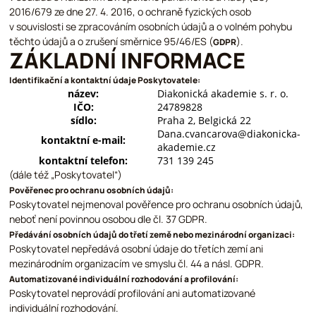
2016/679 ze dne 27. 4. 2016, o ochraně fyzických osob
v souvislosti se zpracováním osobních údajů a o volném pohybu
těchto údajů a o zrušení směrnice 95/46/ES (
).
GDPR
ZÁKLADNÍ INFORMACE
Identifikační a kontaktní údaje Poskytovatele:
název:
Diakonická akademie s. r. o.
IČO:
24789828
sídlo:
Praha 2, Belgická 22
Dana.cvancarova@diakonicka-
kontaktní e-mail:
akademie.cz
kontaktní telefon:
731 139 245
(dále též „Poskytovatel“)
Pověřenec pro ochranu osobních údajů:
Poskytovatel nejmenoval pověřence pro ochranu osobních údajů,
neboť není povinnou osobou dle čl. 37 GDPR.
Předávání osobních údajů do třetí země nebo mezinárodní organizaci:
Poskytovatel nepředává osobní údaje do třetích zemí ani
mezinárodním organizacím ve smyslu čl. 44 a násl. GDPR.
Automatizované individuální rozhodování a profilování:
Poskytovatel neprovádí profilování ani automatizované
individuální rozhodování.