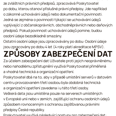
ze zvláštních právních předpisů, zpracovává Poskytovatel
po dobu, kterou stanoví příslušné právní předpisy. Jde například
o zákonné uchovávání údajů nebo dokumentační povinnosti.
Jedná se zejména o povinnosti týkající se uchovávání údajů
vyplývající z občanskoprávních, obchodněprávních nebo daňových
předpisů. Pokud povinnost uchovávání údajů pomine, budou
osobní údaje bezodkladně smazány.
Ostatní osobní údaje jsou zpracovávány po dobu: Osobní údaje
jsou zpracovány po dobu 4 let (4 roky platí akreditace MPSV).
ZPŮSOBY ZABEZPEČENÍ DAT
Za účelem zabezpečení dat Uživatele proti jejich neoprávněnému
nebo nahodilému zpřístupnění využívá Poskytovatel přiměřená
a vhodná technická a organizační opatření.
Poskytovatel dbá na to, aby v případě umístění serverů v datovém
centru provozovaném třetí osobou byla obdobná technická
a organizační opatření zavedena i u této třetí osoby.
Veškerá data jsou umístěna pouze na serverech umístěných
v Evropské unii nebo v zemích, zajišťující ochranu osobních údajů
způsobem rovnocenným s ochranou zajišťovanou právními
předpisy České republiky.
Poskytovatel využívá následující postupy pro zabezpečení dat: