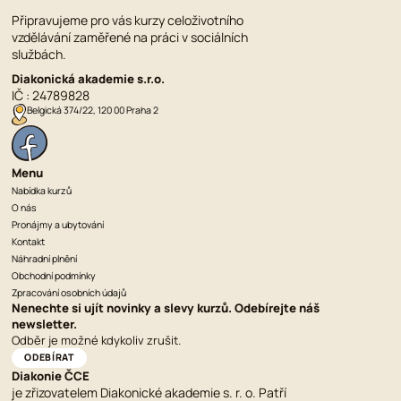
Připravujeme pro vás kurzy celoživotního
vzdělávání zaměřené na práci v sociálních
službách.
Diakonická akademie s.r.o.
IČ : 24789828
Belgická 374/22, 120 00 Praha 2
Menu
Nabídka kurzů
O nás
Pronájmy a ubytování
Kontakt
Náhradní plnění
Obchodní podmínky
Zpracování osobních údajů
Nenechte si ujít novinky a slevy kurzů. Odebírejte náš
newsletter.
Odběr je možné kdykoliv zrušit.
ODEBÍRAT
Diakonie ČCE
je zřizovatelem Diakonické akademie s. r. o. Patří