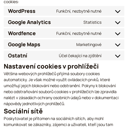
cookies:
WordPress
Funkční, nezbytně nutné
Consent to 
Google Analytics
Statistics
Consent to 
Wordfence
Funkční, nezbytně nutné
Consent to 
Google Maps
Marketingové
Consent to 
Ostatní
Účel čekající na zjištění
Consent to 
Nastavení cookies v prohlížeči
Většina webových prohlížečů přijímá soubory cookies
automaticky. Je však možné využít ovládacích prvků, které
umožňují jejich blokování nebo odstranění. Pokyny k blokování
nebo odstraňování souborů cookies v prohlížečích lze zpravidla
nalézt v zásadách ochrany osobních údajů nebo v dokumentaci
nápovědy jednotlivých prohlížečů.
Sociální sítě
Poskytovatel je přítomen na sociálních sítích, aby mohl
komunikovat se zákazníky, zájemci a uživateli, kteří jsou tam