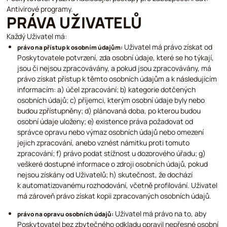
Antivirové programy.
PRÁVA UŽIVATELŮ
Každý Uživatel má:
Uživatel má právo získat od
právo na přístup k osobním údajům:
Poskytovatele potvrzení, zda osobní údaje, které se ho týkají,
jsou či nejsou zpracovávány, a pokud jsou zpracovávány, má
právo získat přístup k těmto osobních údajům a k následujícím
informacím: a) účel zpracování; b) kategorie dotčených
osobních údajů; c) příjemci, kterým osobní údaje byly nebo
budou zpřístupněny; d) plánovaná doba, po kterou budou
osobní údaje uloženy; e) existence práva požadovat od
správce opravu nebo výmaz osobních údajů nebo omezení
jejich zpracování, anebo vznést námitku proti tomuto
zpracování; f) právo podat stížnost u dozorového úřadu; g)
veškeré dostupné informace o zdroji osobních údajů, pokud
nejsou získány od Uživatelů; h) skutečnost, že dochází
k automatizovanému rozhodování, včetně profilování. Uživatel
má zároveň právo získat kopii zpracovaných osobních údajů.
Uživatel má právo na to, aby
právo na opravu osobních údajů:
Poskytovatel bez zbytečného odkladu opravil nepřesné osobní