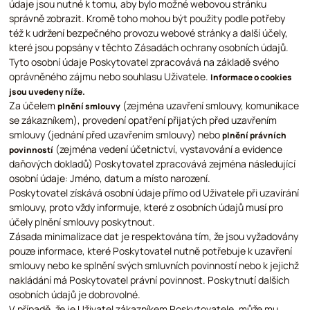
údaje jsou nutné k tomu, aby bylo možné webovou stránku
správně zobrazit. Kromě toho mohou být použity podle potřeby
též k udržení bezpečného provozu webové stránky a další účely,
které jsou popsány v těchto Zásadách ochrany osobních údajů.
Tyto osobní údaje Poskytovatel zpracovává na základě svého
oprávněného zájmu nebo souhlasu Uživatele.
Informace o cookies
jsou uvedeny níže.
Za účelem
(zejména uzavření smlouvy, komunikace
plnění smlouvy
se zákazníkem), provedení opatření přijatých před uzavřením
smlouvy (jednání před uzavřením smlouvy) nebo
plnění právních
(zejména vedení účetnictví, vystavování a evidence
povinností
daňových dokladů) Poskytovatel zpracovává zejména následující
osobní údaje: Jméno, datum a místo narození.
Poskytovatel získává osobní údaje přímo od Uživatele při uzavírání
smlouvy, proto vždy informuje, které z osobních údajů musí pro
účely plnění smlouvy poskytnout.
Zásada minimalizace dat je respektována tím, že jsou vyžadovány
pouze informace, které Poskytovatel nutně potřebuje k uzavření
smlouvy nebo ke splnění svých smluvních povinností nebo k jejichž
nakládání má Poskytovatel právní povinnost. Poskytnutí dalších
osobních údajů je dobrovolné.
V případě, že je Uživatel zákazníkem Poskytovatele, může mu