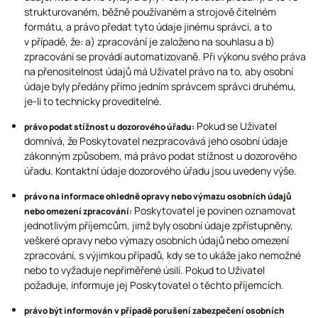
strukturovaném, běžně používaném a strojově čitelném
formátu, a právo předat tyto údaje jinému správci, a to
v případě, že: a) zpracování je založeno na souhlasu a b)
zpracování se provádí automatizovaně. Při výkonu svého práva
na přenositelnost údajů má Uživatel právo na to, aby osobní
údaje byly předány přímo jedním správcem správci druhému,
je-li to technicky proveditelné.
Pokud se Uživatel
právo podat stížnost u dozorového úřadu:
domnívá, že Poskytovatel nezpracovává jeho osobní údaje
zákonným způsobem, má právo podat stížnost u dozorového
úřadu. Kontaktní údaje dozorového úřadu jsou uvedeny výše.
právo na informace ohledně opravy nebo výmazu osobních údajů
Poskytovatel je povinen oznamovat
nebo omezení zpracování:
jednotlivým příjemcům, jimž byly osobní údaje zpřístupněny,
veškeré opravy nebo výmazy osobních údajů nebo omezení
zpracování, s výjimkou případů, kdy se to ukáže jako nemožné
nebo to vyžaduje nepřiměřené úsilí. Pokud to Uživatel
požaduje, informuje jej Poskytovatel o těchto příjemcích.
právo být informován v případě porušení zabezpečení osobních