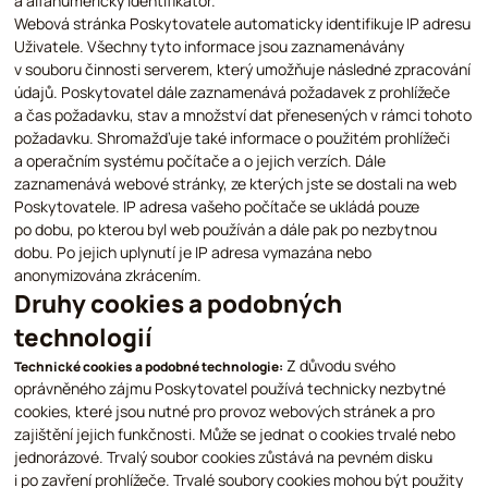
a alfanumerický identifikátor.
Webová stránka Poskytovatele automaticky identifikuje IP adresu
Uživatele. Všechny tyto informace jsou zaznamenávány
v souboru činnosti serverem, který umožňuje následné zpracování
údajů. Poskytovatel dále zaznamenává požadavek z prohlížeče
a čas požadavku, stav a množství dat přenesených v rámci tohoto
požadavku. Shromažďuje také informace o použitém prohlížeči
a operačním systému počítače a o jejich verzích. Dále
zaznamenává webové stránky, ze kterých jste se dostali na web
Poskytovatele. IP adresa vašeho počítače se ukládá pouze
po dobu, po kterou byl web používán a dále pak po nezbytnou
dobu. Po jejich uplynutí je IP adresa vymazána nebo
anonymizována zkrácením.
Druhy cookies a podobných
technologií
Z důvodu svého
Technické cookies a podobné technologie:
oprávněného zájmu Poskytovatel používá technicky nezbytné
cookies, které jsou nutné pro provoz webových stránek a pro
zajištění jejich funkčnosti. Může se jednat o cookies trvalé nebo
jednorázové. Trvalý soubor cookies zůstává na pevném disku
i po zavření prohlížeče. Trvalé soubory cookies mohou být použity