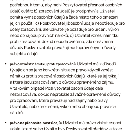
potřebnou k tomu, aby mohl Poskytovatel přesnost osobních
údajů ověřit; b) zpracování údajů je protiprávní a Uživatel
odmítá výmaz osobních údajů a žádá místo toho o omezení
jejich použití; c) Poskytovatel již osobní údaje nepotřebuje pro
účely zpracování, ale Uživatel je požaduje pro určení, výkon
nebo obhajobu právních nároků; d) Uživatel vznesl námitku
proti zpracování, dokud nebude ověřeno, zda oprávněné
důvody Poskytovatele převažují nad oprávněnými důvody
subjektu údajů.
Uživatel má z důvodů
právo vznést námitku proti zpracování:
týkajících se jeho konkrétní situace právo kdykoli vznést
námitku proti zpracování osobních údajů, které se jej týkají
a které jsou zpracovávány z důvodu oprávněného zájmu.
V takovém případě Poskytovatel osobní údaje dále
nezpracovává, dokud neprokáže závažné oprávněné důvody
pro zpracování, které převažují nad zájmy nebo právy
Uživatelů, nebo pro určení, výkon nebo obhajobu právních
nároků.
Uživatel má právo získat osobní
právo na přenositelnost údajů:
údaje, které se ho týkají a byly Poskytovateli předány, a to ve