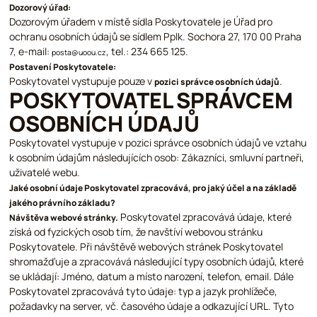
Dozorový úřad:
Dozorovým úřadem v místě sídla Poskytovatele je Úřad pro
ochranu osobních údajů se sídlem Pplk. Sochora 27, 170 00 Praha
7, e-mail:
, tel.: 234 665 125.
posta@uoou.cz
Postavení Poskytovatele:
Poskytovatel vystupuje pouze v
.
pozici správce osobních údajů
POSKYTOVATEL SPRÁVCEM
OSOBNÍCH ÚDAJŮ
Poskytovatel vystupuje v pozici správce osobních údajů ve vztahu
k osobním údajům následujících osob: Zákazníci, smluvní partneři,
uživatelé webu.
Jaké osobní údaje Poskytovatel zpracovává, pro jaký účel a na základě
jakého právního základu?
Poskytovatel zpracovává údaje, které
Návštěva webové stránky.
získá od fyzických osob tím, že navštíví webovou stránku
Poskytovatele. Při návštěvě webových stránek Poskytovatel
shromažďuje a zpracovává následující typy osobních údajů, které
se ukládají: Jméno, datum a místo narození, telefon, email. Dále
Poskytovatel zpracovává tyto údaje: typ a jazyk prohlížeče,
požadavky na server, vč. časového údaje a odkazující URL. Tyto