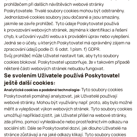
prohlížečem při dalších návštěvách webové stránky
Poskytovatele. Trvalé soubory cookies mohou být odstraněny.
Jednorázové cookies soubory jsou dočasné a jsou smazány,
jakmile se zavře prohlížeč. Tyto údaje Poskytovatel používá
k provozování webových stránek, zejména k identifikaci a řešení
chyb, k určování využití webu a k provádění úprav nebo vylepšení.
Jedná se o účely, u kterých Poskytovatel má oprávněný zájem na
zpracování údajů podle čl. 6 odst. 1 písm. f) GDPR.
Svůj prohlížeč může Uživatel nastavit tak, aby tyto soubory
cookies blokoval. Poskytovatel upozorňuje, že v takovém případě
některé části webových stránek nebudou fungovat.
Se svolením Uživatele používá Poskytovatel
ještě další cookies:
Tyto soubory cookies
Analytické cookies a podobné technologie:
Poskytovateli pomáhají analyzovat, jak Uživatelé používají
webové stránky. Mohou být využívány např. proto, aby bylo možné
měřit a vylepšovat výkon webových stránek. Tyto soubory cookies
umožňují například zjistit, jak Uživatel přišel na webové stránky,
zda přímo, pomocí vyhledávače nebo prostřednictvím odkazu na
sociální síti. Dále se Poskytovatel dozví, jak dlouho Uživatelé na
stránce zůstávají a na jaké odkazy klikají. Tyto soubory cookies