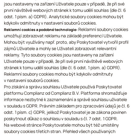
jsou nastaveny na zařízení Uživatele pouze v případě, že při své
první návštěvě webových stránek k tomu udělí souhlas (dle čl. 6
odst. 1 písm. a) GDPR). Analytické soubory cookies mohou být
kdykoliv odmítnuty v nastavení souborů cookies.
Reklamní soubory cookies
Reklamní cookies a podobné technologie:
umožňují zobrazovat reklamu na základě preferencí Uživatele.
Mohou být využívány např. proto, aby Poskytovatel vytvořil profil
zájmů Uživatele a mohly se Uživateli zobrazovat relevantní
reklamy. Tyto soubory cookies jsou nastaveny na zařízení
Uživatele pouze v případě, že při své první návštěvě webových
stránek k tomu udělí souhlas (dle čl. 6 odst. 1 písm. a) GDPR).
Reklamní soubory cookies mohou být kdykoliv odmítnuty
v nastavení souborů cookies.
Pro získání a správu souhlasu Uživatele používá Poskytovatel
platformu Complianz od Complianz B.V. Platforma shromažďuje
informace nezbytné k zaznamenání a správě souhlasu uživatele
v souladu s GDPR. Právním základem pro zpracování údajů je čl. 6
odst. 1 písm. c) GDPR, jelikož Poskytovatel je ze zákona povinen
poskytnout důkaz o souhlasu v souladu s čl. 7 odst. 1 GDPR.
Na webové stránce Poskytovatele mohou být též umístěny
soubory cookies třetích stran. Přehled všech používaných