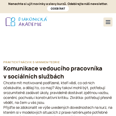
Nenechte si ujít novinky a slevy kurzů. Odebírejte náš newsletter.
ODEBÍRAT
Nabídka kurzů
O nás
Pronájmy a ubytování
Kontakt
PRAKTICKÝ NÁCVIK S MINIMEM TEORIE
Komunikace vedoucího pracovníka
v sociálních službách
Chcete mít motivované podřízené, kteří vědí, co od nich
očekáváte, a dělají to, co mají? Aby takoví mohli být, potřebují
srozumitelně zadávat úkoly, pravidelně dostávat zpětnou vazbu,
ocenění, pochvalu i konstruktivní kritiku. Zkrátka: potřebují přesně
vědět, na čem u vás jsou.
Přijďte se zdokonalit ve výše uvedených dovednostech na kurz, na
kterém si v modelových situacích z praxe natrénujete potřebné