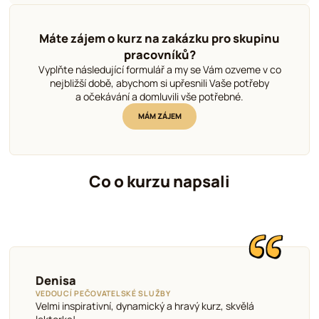
Máte zájem o kurz na zakázku pro skupinu
pracovníků?
Vyplňte následující formulář a my se Vám ozveme v co
nejbližší době, abychom si upřesnili Vaše potřeby
a očekávání a domluvili vše potřebné.
MÁM ZÁJEM
Co o kurzu napsali
Josef
SOCIÁLNÍ PRACOVNÍK V NÍZKOPRAHOVÉM CENTRU
Výborné konkrétní situace a scénky – byli jsme nuceni