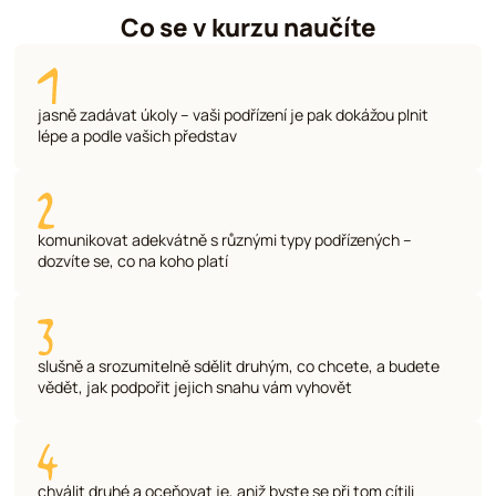
Co se v kurzu naučíte
jasně zadávat úkoly – vaši podřízení je pak dokážou plnit
lépe a podle vašich představ
komunikovat adekvátně s různými typy podřízených –
dozvíte se, co na koho platí
slušně a srozumitelně sdělit druhým, co chcete, a budete
vědět, jak podpořit jejich snahu vám vyhovět
chválit druhé a oceňovat je, aniž byste se při tom cítili