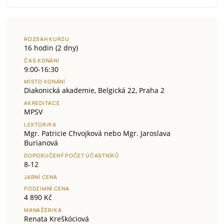
ROZSAH KURZU
16 hodin (2 dny)
ČAS KONÁNÍ
9:00-16:30
MÍSTO KONÁNÍ
Diakonická akademie, Belgická 22, Praha 2
AKREDITACE
MPSV
LEKTOR/KA
Mgr. Patricie Chvojková nebo Mgr. Jaroslava
Burianová
DOPORUČENÝ POČET ÚČASTNÍKŮ
8-12
JARNÍ CENA
PODZIMNÍ CENA
4 890 Kč
MANAŽER/KA
Renata Kreškóciová