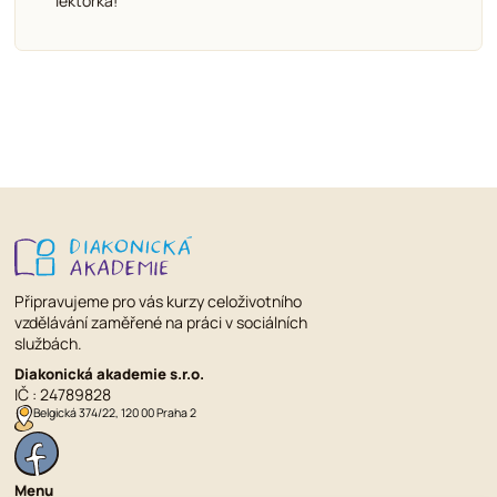
do zapojení, což bylo skvělé, tak to má vypadat!
Připravujeme pro vás kurzy celoživotního
vzdělávání zaměřené na práci v sociálních
službách.
Diakonická akademie s.r.o.
IČ : 24789828
Belgická 374/22, 120 00 Praha 2
Menu