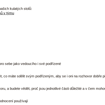
ašich kulatých stolů:
mů v týmu
ro sebe jako vedoucího i své podřízené
t, co máte sdělit svým podřízeným, aby se i oni na rozhovor dobře při
voru, a budete vědět, proč jsou jednotlivé části důležité a v čem moh
hodnocení používají