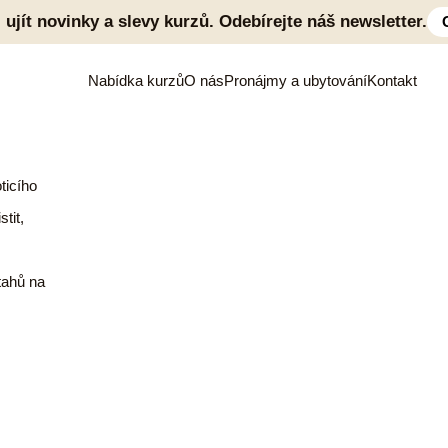
 ujít novinky a slevy kurzů. Odebírejte náš newsletter.
Nabídka kurzů
O nás
Pronájmy a ubytování
Kontakt
ticího
tit,
tahů na