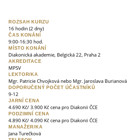
ROZSAH KURZU
16 hodin (2 dny)
ČAS KONÁNÍ
9:00-16:30 hod.
MÍSTO KONÁNÍ
Diakonická akademie, Belgická 22, Praha 2
AKREDITACE
MPSV
LEKTOR/KA
Mgr. Patricie Chvojková nebo Mgr. Jaroslava Burianová
DOPORUČENÝ POČET ÚČASTNÍKŮ
9-12
JARNÍ CENA
4.690 Kč/ 3.900 Kč cena pro Diakonii ČCE
PODZIMNÍ CENA
4.890 Kč/ 4.090 Kč cena pro Diakonii ČCE
MANAŽER/KA
Jana Turečková