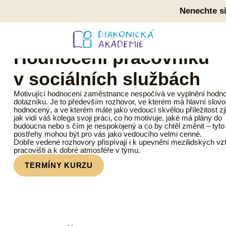
Nenechte si
TRÉNINK HODNOTICÍCH ROZHOVORŮ
Hodnocení pracovníků
v sociálních službách
Motivující hodnocení zaměstnance nespočívá ve vyplnění hodno
dotazníku. Je to především rozhovor, ve kterém má hlavní slovo
hodnocený, a ve kterém máte jako vedoucí skvělou příležitost zjis
jak vidí váš kolega svoji práci, co ho motivuje, jaké má plány do
budoucna nebo s čím je nespokojený a co by chtěl změnit – tyto
postřehy mohou být pro vás jako vedoucího velmi cenné.
Dobře vedené rozhovory přispívají i k upevnění mezilidských vz
pracovišti a k dobré atmosféře v týmu.
TERMÍNY KURZU