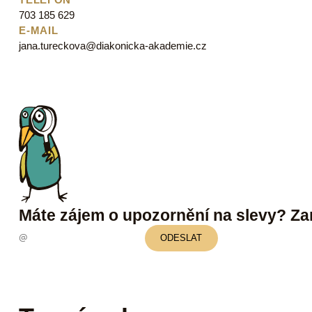
TELEFON
703 185 629
E-MAIL
jana.tureckova@diakonicka-akademie.cz
Máte zájem o upozornění na slevy? Za
ODESLAT