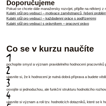
Doporučujeme
Pokud se chcete dále manažersky rozvíjet, přijďte na některý z n
Kulatý stůl pro vedoucí – motivace zaměstnanců, řešení problé
Kulatý stůl pro vedoucí – každodenní práce s podřízenými
Kulatý stůl pro vedoucí s právníkem – pracovní právo
Co se v kurzu naučíte
pochopíte smysl a význam pravidelného hodnocení pracovníků p
ujasníte si, že k hodnocení je nutná dobrá příprava a budete vědě
osvojíte si jednoduchou, ale funkční strukturu hodnoticího rozho
ujasníte si význam a roli tzv. hodnoticích dotazníků, které se k 