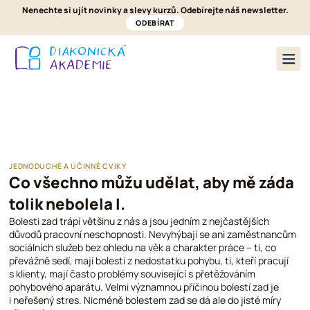
Nenechte si ujít novinky a slevy kurzů. Odebírejte náš newsletter.
ODEBÍRAT
Nabídka kurzů
O nás
Pronájmy a ubytování
Kontakt
JEDNODUCHÉ A ÚČINNÉ CVIKY
Co všechno můžu udělat, aby mě záda
tolik nebolela I.
Bolesti zad trápí většinu z nás a jsou jedním z nejčastějších
důvodů pracovní neschopnosti. Nevyhýbají se ani zaměstnancům
sociálních služeb bez ohledu na věk a charakter práce – ti, co
převážně sedí, mají bolesti z nedostatku pohybu, ti, kteří pracují
s klienty, mají často problémy související s přetěžováním
pohybového aparátu. Velmi významnou příčinou bolestí zad je
i neřešený stres. Nicméně bolestem zad se dá ale do jisté míry