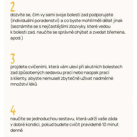
dozvíte se, čím vy sami svoje bolesti zad podporujete
(individuální poradenství) a co byste mohli/měli dělat jinak
(seznámíte se s nejčastějšími zlozvyky, které vedou
k bolesti zad, naučíte se správně ohýbat a zvedat břemena,
apod.)
projdete cvičeními, která vám uleví při akutních bolestech
zad způsobených sedavou prací nebo naopak prací
s klienty, abyste nemuseli zbytečně užívat nadměrné
množství léků
naučíte se jednoduchou sestavu, která udrží vaše záda
v dobré kondici, pokud budete cvičit pravidelně 10 minut
denně