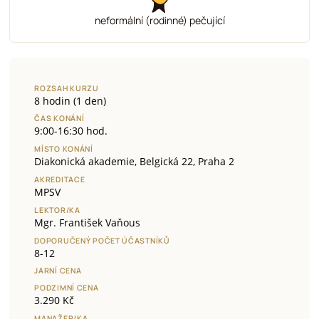
neformální (rodinné) pečující
ROZSAH KURZU
8 hodin (1 den)
ČAS KONÁNÍ
9:00-16:30 hod.
MÍSTO KONÁNÍ
Diakonická akademie, Belgická 22, Praha 2
AKREDITACE
MPSV
LEKTOR/KA
Mgr. František Vaňous
DOPORUČENÝ POČET ÚČASTNÍKŮ
8-12
JARNÍ CENA
PODZIMNÍ CENA
3.290 Kč
MANAŽER/KA