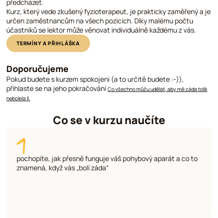
předcházet.
Kurz, který vede zkušený fyzioterapeut, je prakticky zaměřený a je
určen zaměstnancům na všech pozicích. Díky malému počtu
účastníků se lektor může věnovat individuálně každému z vás.
TERMÍNY A PŘIHLÁŠKA
Doporučujeme
Pokud budete s kurzem spokojeni (a to určitě budete :-)),
přihlaste se na jeho pokračování
Co všechno můžu udělat, aby mě záda tolik
nebolela II.
Co se v kurzu naučíte
pochopíte, jak přesně funguje váš pohybový aparát a co to
znamená, když vás „bolí záda“