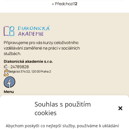
« Předchozí
1
2
Připravujeme pro vás kurzy celoživotního
vzdělávání zaměřené na práci v sociálních
službách.
Diakonická akademie s.r.o.
IČ : 24789828
Belgická 374/22, 120 00 Praha 2
Menu
Nabídka kurzů
Souhlas s použitím
O nás
Pronájmy a ubytování
cookies
Kontakt
Náhradní plnění
Obchodní podmínky
Abychom poskytli co nejlepší služby, používáme k ukládání