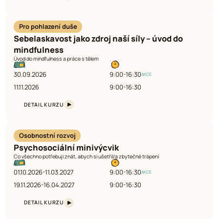
Pro pohlazení duše
Sebelaskavost jako zdroj naší síly – úvod do
mindfulness
Úvod do mindfulness a práce s tělem
30.09.2026
9:00-16:30
AKCE
11.11.2026
9:00-16:30
DETAIL KURZU
Osobnostní rozvoj
Psychosociální minivýcvik
Co všechno potřebuji znát, abych si ušetřil/a zbytečné trápení
01.10.2026-11.03.2027
9:00-16:30
AKCE
19.11.2026-16.04.2027
9:00-16:30
DETAIL KURZU