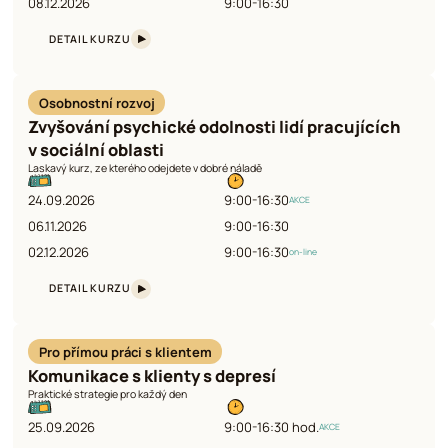
08.12.2026
9:00-16:30
DETAIL KURZU
Osobnostní rozvoj
Zvyšování psychické odolnosti lidí pracujících
v sociální oblasti
Laskavý kurz, ze kterého odejdete v dobré náladě
24.09.2026
9:00-16:30
AKCE
06.11.2026
9:00-16:30
02.12.2026
9:00-16:30
on-line
DETAIL KURZU
Pro přímou práci s klientem
Komunikace s klienty s depresí
Praktické strategie pro každý den
25.09.2026
9:00-16:30 hod.
AKCE