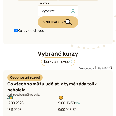
Termín
Vyberte
VYHLEDAT KURZ
Kurzy se slevou
Vybrané kurzy
Kurzy se slevou
Dle abecedy
Nejbližší
Osobnostní rozvoj
Co všechno můžu udělat, aby mě záda tolik
nebolela I.
Jednoduché a účinné cviky
17.09.2026
9:00-16:30
AKCE
13.11.2026
9:002-16:30